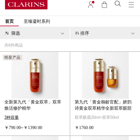
首页
至臻凝时系列
筛选
排序
共
6
件商品
明星产品
全新第九代「黄金双萃」双萃
第九代「黄金御龄官配」娇韵
焕活修护精华
诗黄金双萃精华全新双萃眼部
焕亮精华
3种容量
双萃眼霜20ml+双萃50ml
￥790.00~￥1390.00
￥1760.00