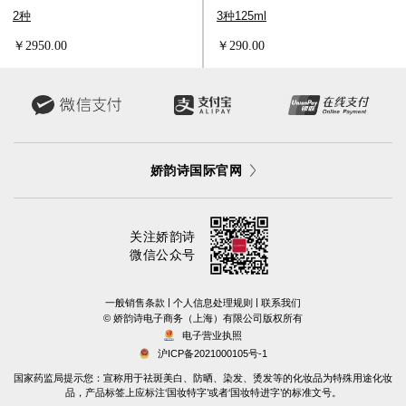
2种
3种125ml
￥2950.00
￥290.00
娇韵诗国际官网
关注娇韵诗
微信公众号
|
|
一般销售条款
个人信息处理规则
联系我们
©️ 娇韵诗电子商务（上海）有限公司版权所有
电子营业执照
沪ICP备2021000105号-1
国家药监局提示您：宣称用于祛斑美白、防晒、染发、烫发等的化妆品为特殊用途化妆
品，产品标签上应标注‘国妆特字’或者‘国妆特进字’的标准文号。