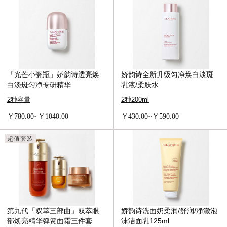
「光芒小瓷瓶」娇韵诗透亮焕
娇韵诗全新升级匀净焕白淡斑
白淡斑匀净专研精华
乳液/柔肤水
2种容量
2种200ml
￥780.00~￥1040.00
￥430.00~￥590.00
超值套装
第九代「双萃三部曲」双萃眼
娇韵诗洗面奶柔润/舒润/净澈泡
部焕亮精华弹簧面霜三件套
沫洁面乳125ml